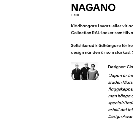
NAGANO
T-400
Klädhängare i svart- eller vitl
Collection RAL-lacker som tillva
Sofistikerad klädhängare för k
design när den är som starkast. S
Designer: Cl
”Japan är in
staden Matsu
flaggskeppsb
man hänga av
specialritad
erhöll det i
Design Award