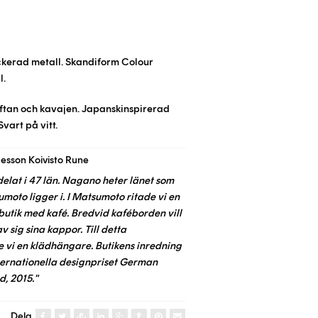
ackerad metall.
Skandiform Colour
l.
oftan och kavajen. Japanskinspirerad
vart på vitt.
aesson Koivisto Rune
delat i 47 län. Nagano heter länet som
moto ligger i. I Matsumoto ritade vi en
utik med kafé. Bredvid kaféborden vill
 sig sina kappor. Till detta
e vi en klädhängare. Butikens inredning
nternationella designpriset German
, 2015."
Dela