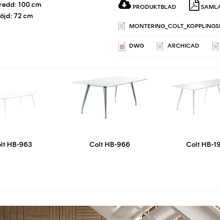
redd: 100 cm
PRODUKTBLAD
SAMLA
öjd: 72 cm
MONTERING_COLT_KOPPLINGS
DWG
ARCHICAD
lt HB-963
Colt HB-966
Colt HB-1