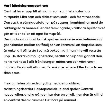
Var i händelsernas centrum
Central lever upp till sitt namn som rummets naturliga
mittpunkt. Lika nätt och diskret som stabil och framträdande.
Den vackra sömnadsdetaljen på ryggen i kombination med de
rektangulära benen eller det femvingade, vridbara hjulstativet
gör att den talar ett eget formspråk.
Designduon bonpart har skapat en unik serie som befinner sig i
gränslandet mellan en fåtölj och en karmstol, en skapelse som
är enkel att sätta sig i och så bekväm att man inte vill resa sig
upp. De stora valmöjligheterna, nedtill och upptill, gör att den
kan användas i allt från lounger, mötesrum och väntrum till
miljöer där du vill sitta ner för enklare arbete. Eller bara ta en
skön paus.
Flexibiliteten blir extra tydlig med det praktiska
avlastningsbordet i laptopstorlek. Ibland spelar Central
huvudrollen, andra gånger har den en biroll, men den är alltid
en central del av rummet. Det hörs på namnet.