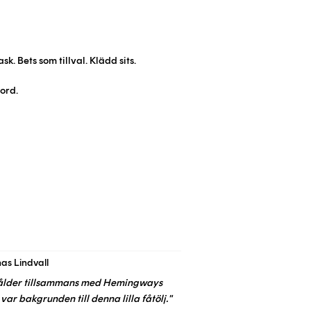
sk. Bets som tillval. Klädd sits.
ord.
as Lindvall
ålder tillsammans med Hemingways
var bakgrunden till denna lilla fåtölj."