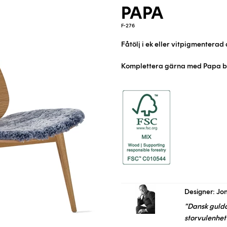
PAPA
F-276
Fåtölj i ek eller vitpigmenterad a
Komplettera gärna med Papa b
Designer: Jon
"Dansk guld
storvulenhet 