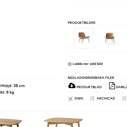
PRODUKTBILDER
Ladda ner vald bild
NEDLADDNINGSBARA FILER
itthöjd: 38 cm
PRODUKTBLAD
SAMLA
ikt: 8 kg
DWG
ARCHICAD