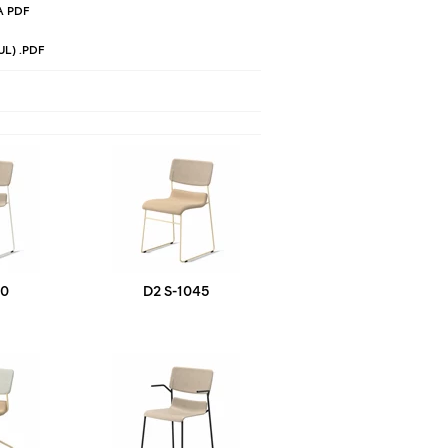
 PDF
L) .PDF
40
D2 S-1045