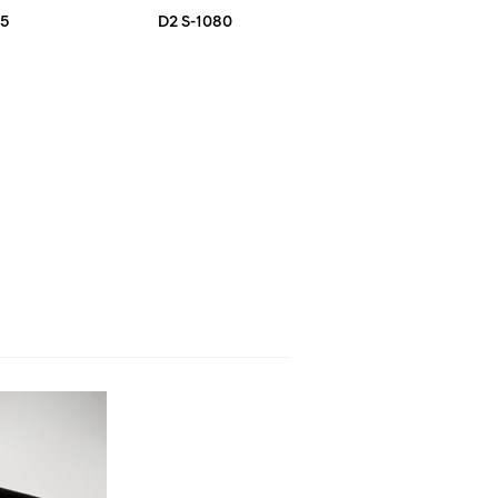
75
D2 S-1080