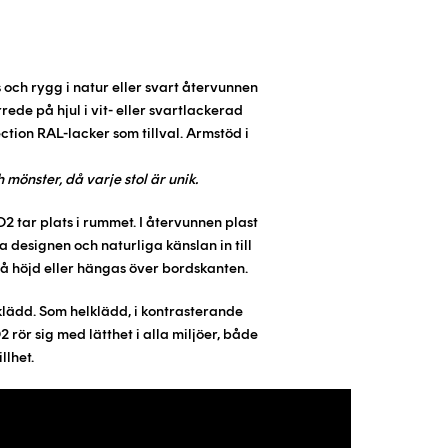
och rygg i natur eller svart återvunnen
rrede på hjul i vit- eller svartlackerad
tion RAL-lacker som tillval.
Armstöd i
 mönster, då varje stol är unik.
2 tar plats i rummet. I återvunnen plast
a designen och naturliga känslan in till
 på höjd eller hängas över bordskanten.
lädd. Som helklädd, i kontrasterande
 rör sig med lätthet i alla miljöer, både
llhet.