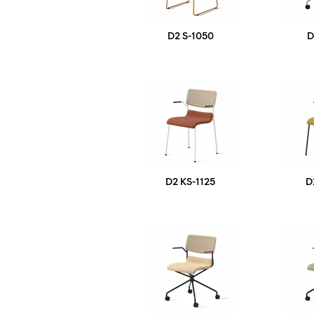
D2 S-1050
D
D2 KS-1125
D