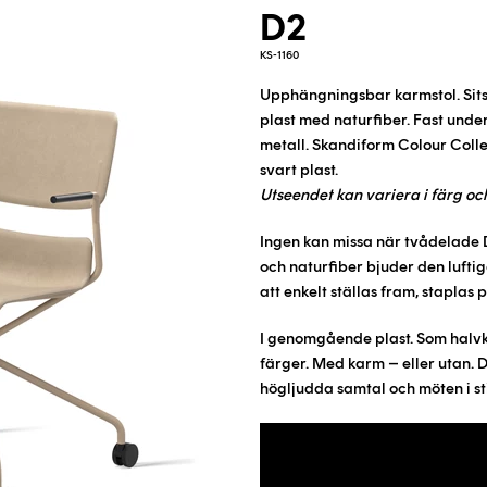
D2
KS-1160
Upphängningsbar karmstol. Sits 
plast med
naturfiber
. Fast unde
metall.
Skandiform Colour Collec
svart plast.
Utseendet kan variera i färg och
Ingen kan missa när tvådelade D
och
naturfiber
bjuder den luftig
att enkelt ställas fram, staplas
I genomgående plast. Som halvk
färger. Med karm – eller utan. D2
högljudda samtal och möten i sti