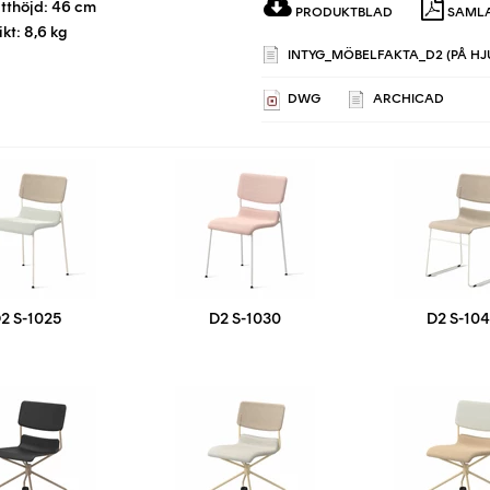
itthöjd: 46 cm
PRODUKTBLAD
SAMLA
ikt: 8,6 kg
INTYG_MÖBELFAKTA_D2 (PÅ HJU
DWG
ARCHICAD
2 S-1025
D2 S-1030
D2 S-10