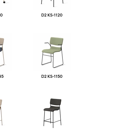
70
D2 KS-1120
45
D2 KS-1150