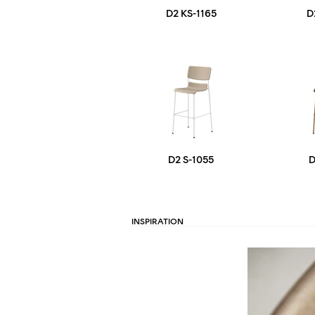
D2 KS-1165
D
D2 S-1055
D
INSPIRATION