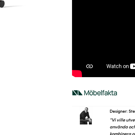
Designer: Ste
"Vi ville utv
använda och s
kombinera ol