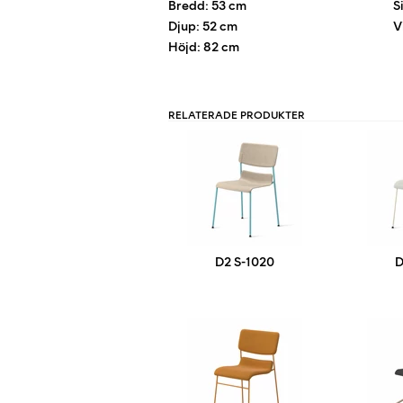
Bredd: 53 cm
S
Djup: 52 cm
V
Höjd: 82 cm
RELATERADE PRODUKTER
D2 S-1020
D