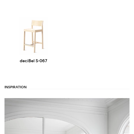
deciBel S-067
INSPIRATION