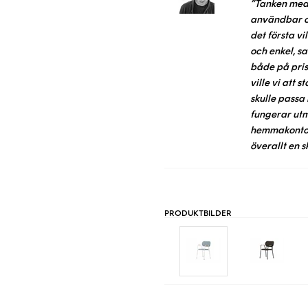
”Tanken med 
användbar oc
det första vi
och enkel, sa
både på pris
ville vi att 
skulle passa 
fungerar utmä
hemmakontor,
överallt en 
PRODUKTBILDER