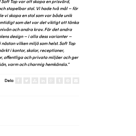
Soft Top var att skapa en prisvärd,
h stapelbar stol. Vi hade två mål – för
lle vi skapa en stol som var både unik
mtidigt som det var det viktigt att tänka
nivån och andra krav. För det andra
stolens design – i alla dess varianter –
i nästan vilken miljö som helst. Soft Top
rkt i kontor, skolor, receptioner,
 offentliga och privata miljöer och ger
skön, varm och charmig hemkänsla.”
Dela