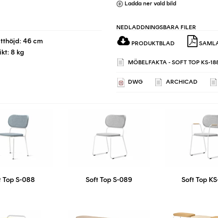
Ladda ner vald bild
NEDLADDNINGSBARA FILER
itthöjd: 46 cm
PRODUKTBLAD
SAMLA
ikt: 8 kg
MÖBELFAKTA - SOFT TOP KS-188,
DWG
ARCHICAD
t Top S-088
Soft Top S-089
Soft Top KS