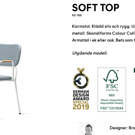
SOFT TOP
KS-188
Karmstol. Klädd sits och rygg. 
metall
. Skandiforms Colour Coll
Armstöd i ek eller ask. Bets som t
Utgående modell.
Designer: Br