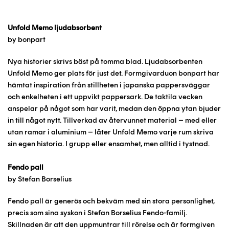
Unfold Memo ljudabsorbent
by bonpart
Nya historier skrivs bäst på tomma blad. Ljudabsorbenten
Unfold Memo ger plats för just det. Formgivarduon bonpart har
hämtat inspiration från stillheten i japanska pappersväggar
och enkelheten i ett uppvikt pappersark. De taktila vecken
anspelar på något som har varit, medan den öppna ytan bjuder
in till något nytt. Tillverkad av återvunnet material – med eller
utan ramar i aluminium – låter Unfold Memo varje rum skriva
sin egen historia. I grupp eller ensamhet, men alltid i tystnad.
Fendo pall
by Stefan Borselius
Fendo pall är generös och bekväm med sin stora personlighet,
precis som sina syskon i Stefan Borselius Fendo-familj.
Skillnaden är att den uppmuntrar till rörelse och är formgiven