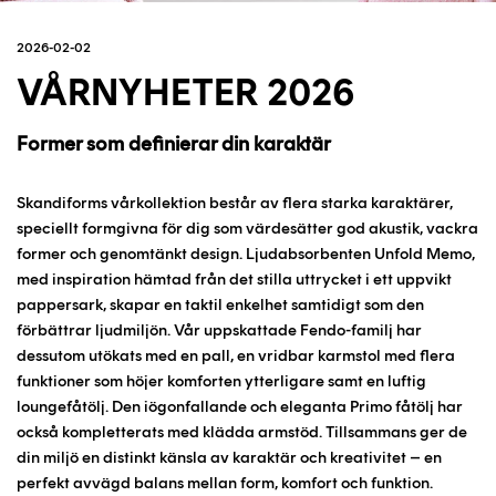
2026-02-02
VÅRNYHETER 2026
Former som definierar din karaktär
Skandiforms vårkollektion består av flera starka karaktärer,
speciellt formgivna för dig som värdesätter god akustik, vackra
former och genomtänkt design. Ljudabsorbenten Unfold Memo,
med inspiration hämtad från det stilla uttrycket i ett uppvikt
pappersark, skapar en taktil enkelhet samtidigt som den
förbättrar ljudmiljön. Vår uppskattade Fendo-familj har
dessutom utökats med en pall, en vridbar karmstol med flera
funktioner som höjer komforten ytterligare samt en luftig
loungefåtölj. Den iögonfallande och eleganta Primo fåtölj har
också kompletterats med klädda armstöd. Tillsammans ger de
din miljö en distinkt känsla av karaktär och kreativitet – en
perfekt avvägd balans mellan form, komfort och funktion.