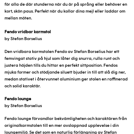
för alla de där stunderna när du är på språng eller behöver en
kort, skön paus. Perfekt när du kollar dina mejl eller laddar om
mellan möten.
Fendo vridbar karmstol
by Stefan Borselius
Den vridbara karmstolen Fendo av Stefan Borselius har ett
femvingat stativ på hjul som låter dig snurra, rulla runt och
justera höjden tills du hittar en perfekt sittposition. Fendos
mjuka former och stödjande siluett bjuder in till att slå dig ner,
medan stativet i återvunnet aluminium ger stolen en raffinerad
och solid karaktär.
Fendo lounge
by Stefan Borselius
Fendo lounge förvandlar bekvämligheten och karaktären från
originalkarmstolen till en mer avslappnad upplevelse i din
loungemiljö. Se det som en naturlig förlängning av Stefan