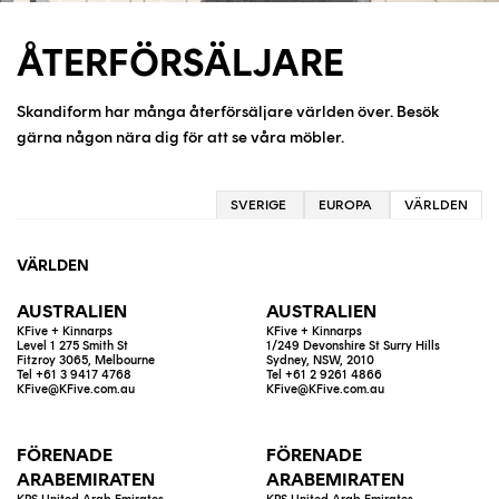
ÅTERFÖRSÄLJARE
Skandiform har många återförsäljare världen över. Besök
gärna någon nära dig för att se våra möbler.
SVERIGE
EUROPA
VÄRLDEN
VÄRLDEN
AUSTRALIEN
AUSTRALIEN
KFive + Kinnarps
KFive + Kinnarps
Level 1 275 Smith St
1/249 Devonshire St Surry Hills
Fitzroy 3065, Melbourne
Sydney, NSW, 2010
Tel +61 3 9417 4768
Tel +61 2 9261 4866
KFive@KFive.com.au
KFive@KFive.com.au
FÖRENADE
FÖRENADE
ARABEMIRATEN
ARABEMIRATEN