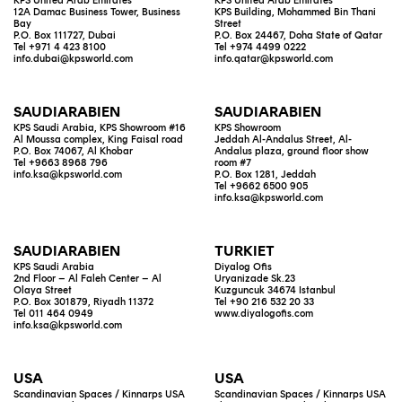
KPS United Arab Emirates
KPS United Arab Emirates
12A Damac Business Tower, Business
KPS Building, Mohammed Bin Thani
Bay
Street
P.O. Box 111727, Dubai
P.O. Box 24467, Doha State of Qatar
Tel +971 4 423 8100
Tel +974 4499 0222
info.dubai@kpsworld.com
info.qatar@kpsworld.com
SAUDIARABIEN
SAUDIARABIEN
KPS Saudi Arabia, KPS Showroom #16
KPS Showroom
Al Moussa complex, King Faisal road
Jeddah Al-Andalus Street, Al-
P.O. Box 74067, Al Khobar
Andalus plaza, ground floor show
Tel +9663 8968 796
room #7
info.ksa@kpsworld.com
P.O. Box 1281, Jeddah
Tel +9662 6500 905
info.ksa@kpsworld.com
SAUDIARABIEN
TURKIET
KPS Saudi Arabia
Diyalog Ofis
2nd Floor – Al Faleh Center – Al
Uryanizade Sk.23
Olaya Street
Kuzguncuk 34674 Istanbul
P.O. Box 301879, Riyadh 11372
Tel +90 216 532 20 33
Tel 011 464 0949
www.diyalogofis.com
info.ksa@kpsworld.com
USA
USA
Scandinavian Spaces / Kinnarps USA
Scandinavian Spaces / Kinnarps USA