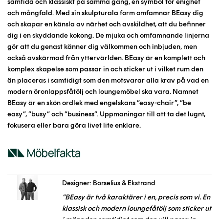
samtida och klassiskt på samma gång, en symbol för enighet
och mångfald. Med sin skulpturala form omfamnar BEasy dig
och skapar en känsla av närhet och avskildhet, att du befinner
dig i en skyddande kokong. De mjuka och omfamnande linjerna
gör att du genast känner dig välkommen och inbjuden, men
också avskärmad från yttervärlden. BEasy är en komplett och
komplex skapelse som passar in och sticker ut i vilket rum den
än placeras i samtidigt som den motsvarar alla krav på vad en
modern öronlappsfåtölj och loungemöbel ska vara. Namnet
BEasy är en skön ordlek med engelskans ”easy-chair”, ”be
easy”, ”busy” och ”business”. Uppmaningar till att ta det lugnt,
fokusera eller bara göra livet lite enklare.
Designer: Borselius & Ekstrand
”BEasy är två karaktärer i en, precis som vi. En
klassisk och modern loungefåtölj som sticker ut