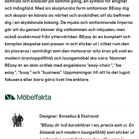
samtida och klassiskt på samma gång, en symbol för enighet
och mångfald. Med sin skulpturala form omfamnar BEasy dig
och skapar en känsla av närhet och avskildhet, att du befinner
dig i en skyddande kokong. De mjuka och omfamnande linjerna
gör att du genast känner dig välkommen och inbjuden, men
också avskärmad från yttervärlden. BEasy är en komplett och
komplex skapelse som passar in och sticker ut i vilket rum den
än placeras i samtidigt som den motsvarar alla krav på vad en
modern öronlappsfåtölj och loungemöbel ska vara. Namnet
BEasy är en skön ordlek med engelskans ”easy-chair”, ”be
easy”, ”busy” och ”business”. Uppmaningar till att ta det lugnt,
fokusera eller bara göra livet lite enklare.
Designer: Borselius & Ekstrand
”BEasy är två karaktärer i en, precis som vi. En
klassisk och modern loungefåtölj som sticker ut