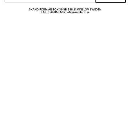
SKANDIFORM AB BOX 36 SE-288 21 VINSLÖV SWEDEN
+46 (0)44 855 50 info@skandiform.se