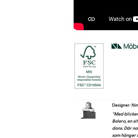
Designer: Ni
”Med blicke
Bolero, en si
dans. Där nam
som hänger 