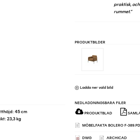
praktisk, och
rummet.”
PRODUKTBILDER
Ladda ner vald bild
NEDLADDNINGSBARA FILER
itthöjd: 45 cm
PRODUKTBLAD
SAMLA
ikt: 23,3 kg
MÖBELFAKTA BOLERO F-389.P
DWG
ARCHICAD