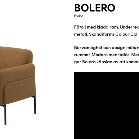
BOLERO
F-390
Fåtölj med klädd ram. Underred
metall
. Skandiforms Colour Coll
Bekvämlighet och design möts nä
rummet. Modern men tidlös. Med 
ger Bolero känslan av att komma