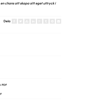
 en chans att skapa sitt eget uttryck i
Dela
 PDF
DF